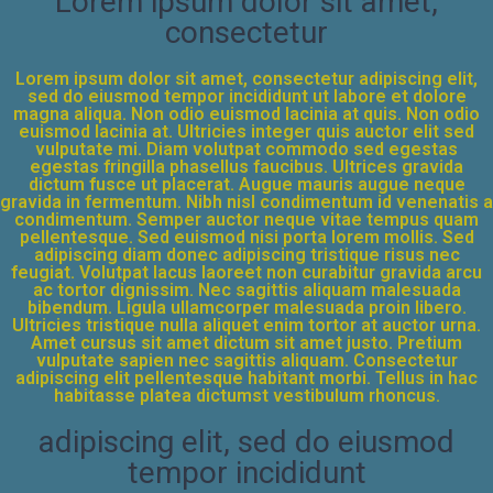
Lorem ipsum dolor sit amet,
consectetur
Lorem ipsum dolor sit amet, consectetur adipiscing elit,
sed do eiusmod tempor incididunt ut labore et dolore
magna aliqua. Non odio euismod lacinia at quis. Non odio
euismod lacinia at. Ultricies integer quis auctor elit sed
vulputate mi. Diam volutpat commodo sed egestas
egestas fringilla phasellus faucibus. Ultrices gravida
dictum fusce ut placerat. Augue mauris augue neque
gravida in fermentum. Nibh nisl condimentum id venenatis a
condimentum. Semper auctor neque vitae tempus quam
pellentesque. Sed euismod nisi porta lorem mollis. Sed
adipiscing diam donec adipiscing tristique risus nec
feugiat. Volutpat lacus laoreet non curabitur gravida arcu
ac tortor dignissim. Nec sagittis aliquam malesuada
bibendum. Ligula ullamcorper malesuada proin libero.
Ultricies tristique nulla aliquet enim tortor at auctor urna.
Amet cursus sit amet dictum sit amet justo. Pretium
vulputate sapien nec sagittis aliquam. Consectetur
adipiscing elit pellentesque habitant morbi. Tellus in hac
habitasse platea dictumst vestibulum rhoncus.
adipiscing elit, sed do eiusmod
tempor incididunt