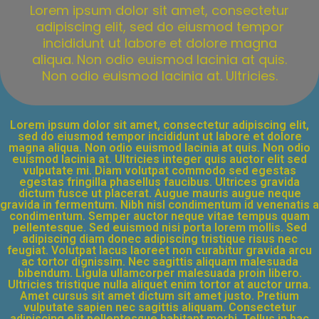
Lorem ipsum dolor sit amet, consectetur
adipiscing elit, sed do eiusmod tempor
incididunt ut labore et dolore magna
aliqua. Non odio euismod lacinia at quis.
Non odio euismod lacinia at. Ultricies.
Lorem ipsum dolor sit amet, consectetur adipiscing elit,
sed do eiusmod tempor incididunt ut labore et dolore
magna aliqua. Non odio euismod lacinia at quis. Non odio
euismod lacinia at. Ultricies integer quis auctor elit sed
vulputate mi. Diam volutpat commodo sed egestas
egestas fringilla phasellus faucibus. Ultrices gravida
dictum fusce ut placerat. Augue mauris augue neque
gravida in fermentum. Nibh nisl condimentum id venenatis a
condimentum. Semper auctor neque vitae tempus quam
pellentesque. Sed euismod nisi porta lorem mollis. Sed
adipiscing diam donec adipiscing tristique risus nec
feugiat. Volutpat lacus laoreet non curabitur gravida arcu
ac tortor dignissim. Nec sagittis aliquam malesuada
bibendum. Ligula ullamcorper malesuada proin libero.
Ultricies tristique nulla aliquet enim tortor at auctor urna.
Amet cursus sit amet dictum sit amet justo. Pretium
vulputate sapien nec sagittis aliquam. Consectetur
adipiscing elit pellentesque habitant morbi. Tellus in hac