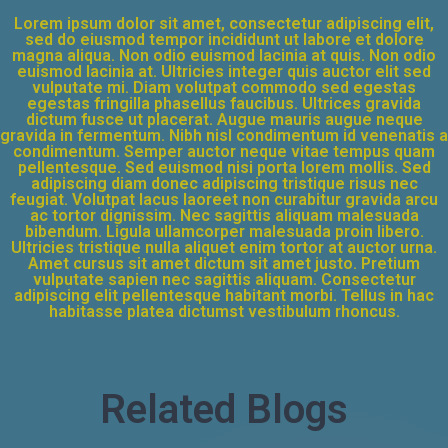
Lorem ipsum dolor sit amet, consectetur adipiscing elit,
sed do eiusmod tempor incididunt ut labore et dolore
magna aliqua. Non odio euismod lacinia at quis. Non odio
euismod lacinia at. Ultricies integer quis auctor elit sed
vulputate mi. Diam volutpat commodo sed egestas
egestas fringilla phasellus faucibus. Ultrices gravida
dictum fusce ut placerat. Augue mauris augue neque
gravida in fermentum. Nibh nisl condimentum id venenatis a
condimentum. Semper auctor neque vitae tempus quam
pellentesque. Sed euismod nisi porta lorem mollis. Sed
adipiscing diam donec adipiscing tristique risus nec
feugiat. Volutpat lacus laoreet non curabitur gravida arcu
ac tortor dignissim. Nec sagittis aliquam malesuada
bibendum. Ligula ullamcorper malesuada proin libero.
Ultricies tristique nulla aliquet enim tortor at auctor urna.
Amet cursus sit amet dictum sit amet justo. Pretium
vulputate sapien nec sagittis aliquam. Consectetur
adipiscing elit pellentesque habitant morbi. Tellus in hac
habitasse platea dictumst vestibulum rhoncus.
Related Blogs