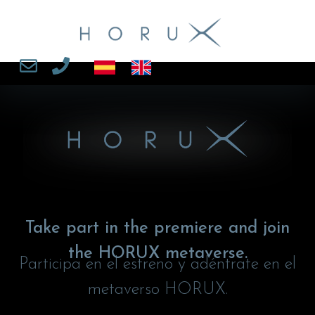
Take part in the premiere and join
the HORUX metaverse.
Participa en el estreno y adéntrate en el
metaverso HORUX.