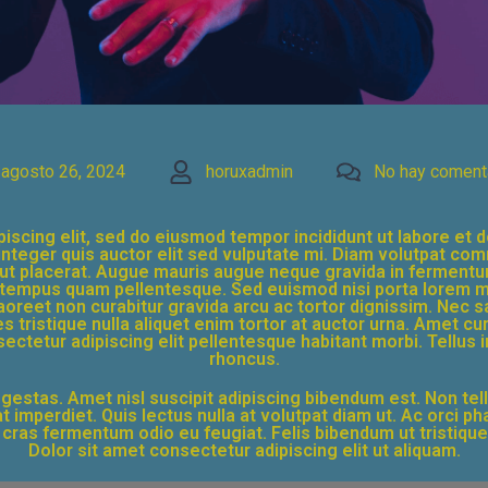
agosto 26, 2024
horuxadmin
No hay coment
iscing elit, sed do eiusmod tempor incididunt ut labore et 
es integer quis auctor elit sed vulputate mi. Diam volutpat c
e ut placerat. Augue mauris augue neque gravida in fermentu
empus quam pellentesque. Sed euismod nisi porta lorem mol
 laoreet non curabitur gravida arcu ac tortor dignissim. Nec
s tristique nulla aliquet enim tortor at auctor urna. Amet c
ectetur adipiscing elit pellentesque habitant morbi. Tellus
rhoncus.
 egestas. Amet nisl suscipit adipiscing bibendum est. Non te
t imperdiet. Quis lectus nulla at volutpat diam ut. Ac orci 
i cras fermentum odio eu feugiat. Felis bibendum ut tristiqu
Dolor sit amet consectetur adipiscing elit ut aliquam.