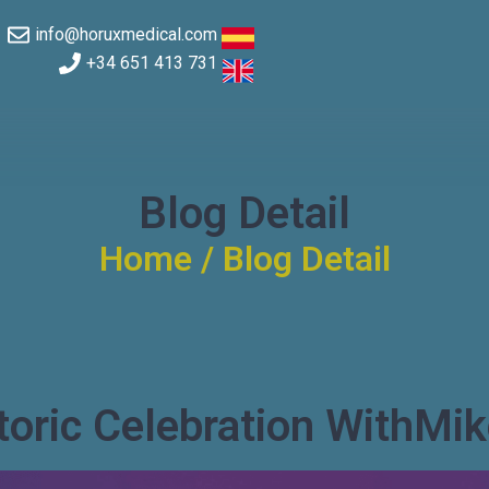
info@horuxmedical.com
+34 651 413 731
Blog Detail
Home / Blog Detail
toric Celebration WithMik