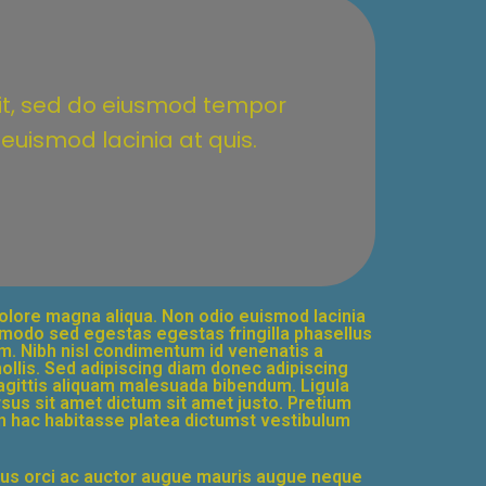
lit, sed do eiusmod tempor
euismod lacinia at quis.
dolore magna aliqua. Non odio euismod lacinia
ommodo sed egestas egestas fringilla phasellus
m. Nibh nisl condimentum id venenatis a
lis. Sed adipiscing diam donec adipiscing
 sagittis aliquam malesuada bibendum. Ligula
ursus sit amet dictum sit amet justo. Pretium
 in hac habitasse platea dictumst vestibulum
llus orci ac auctor augue mauris augue neque