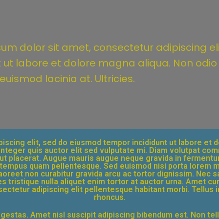
um dolor sit amet, consectetur adipiscing e
t ut labore et dolore magna aliqua. Non odio 
uismod lacinia at. Ultricies.
iscing elit, sed do eiusmod tempor incididunt ut labore et 
es integer quis auctor elit sed vulputate mi. Diam volutpat c
e ut placerat. Augue mauris augue neque gravida in fermentu
empus quam pellentesque. Sed euismod nisi porta lorem mol
 laoreet non curabitur gravida arcu ac tortor dignissim. Nec
s tristique nulla aliquet enim tortor at auctor urna. Amet c
ectetur adipiscing elit pellentesque habitant morbi. Tellus
rhoncus.
 egestas. Amet nisl suscipit adipiscing bibendum est. Non te