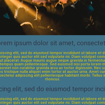
rem ipsum dolor sit amet, consecte
iscing elit, sed do eiusmod tempor incididunt ut labore et 
es integer quis auctor elit sed vulputate mi. Diam volutpat c
e ut placerat. Augue mauris augue neque gravida in fermentu
empus quam pellentesque. Sed euismod nisi porta lorem mol
 laoreet non curabitur gravida arcu ac tortor dignissim. Nec
s tristique nulla aliquet enim tortor at auctor urna. Amet c
ectetur adipiscing elit pellentesque habitant morbi. Tellus
rhoncus.
cing elit, sed do eiusmod tempor inc
iscing elit, sed do eiusmod tempor incididunt ut labore et 
es integer quis auctor elit sed vulputate mi. Diam volutpat c