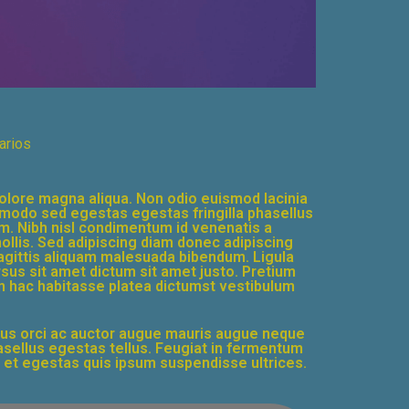
arios
dolore magna aliqua. Non odio euismod lacinia
ommodo sed egestas egestas fringilla phasellus
m. Nibh nisl condimentum id venenatis a
lis. Sed adipiscing diam donec adipiscing
 sagittis aliquam malesuada bibendum. Ligula
ursus sit amet dictum sit amet justo. Pretium
 in hac habitasse platea dictumst vestibulum
llus orci ac auctor augue mauris augue neque
phasellus egestas tellus. Feugiat in fermentum
e et egestas quis ipsum suspendisse ultrices.